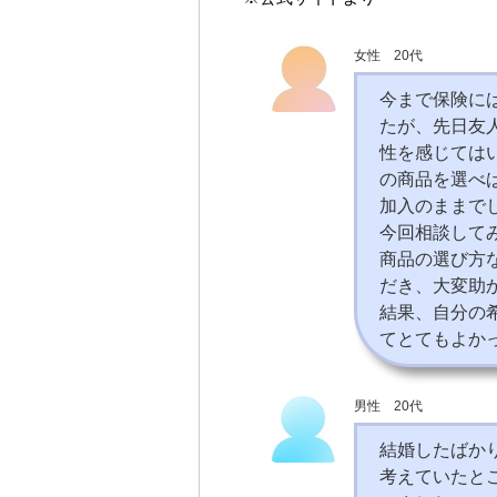
女性 20代
今まで保険に
たが、先日友
性を感じては
の商品を選べ
加入のままで
今回相談して
商品の選び方
だき、大変助
結果、自分の
てとてもよか
男性 20代
結婚したばか
考えていたと