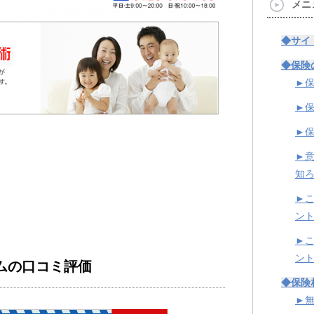
メニ
◆サイ
◆保険
►
►
►
►
知
►
ン
►
ン
ムの口コミ評価
◆保険
►