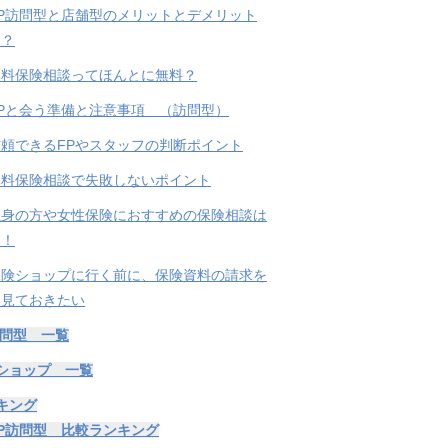
FP訪問型と店舗型のメリットとデメリット
て？
無料保険相談ってほんとに無料？
Pと会う準備と注意事項 （訪問型）
頼できるFPやスタッフの判断ポイント
無料保険相談で失敗しないポイント
独身の方や女性保険におすすめの保険相談は
こ！
保険ショップに行く前に、保険資料の請求を
て見ておきたい
訪問型 一覧
ショップ 一覧
キング
P訪問型 比較ランキング