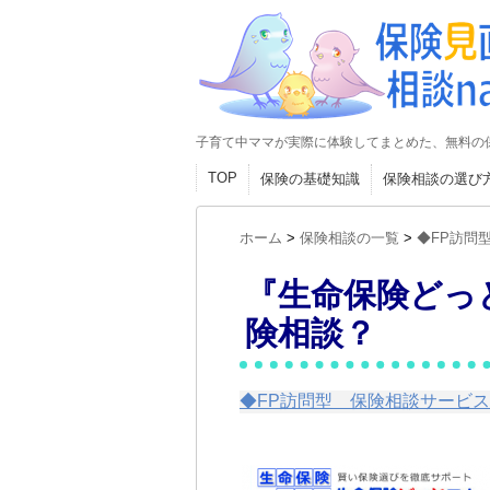
子育て中ママが実際に体験してまとめた、無料の
TOP
保険の基礎知識
保険相談の選び
ホーム
>
保険相談の一覧
>
◆FP訪問
『生命保険どっ
険相談？
◆FP訪問型 保険相談サービ