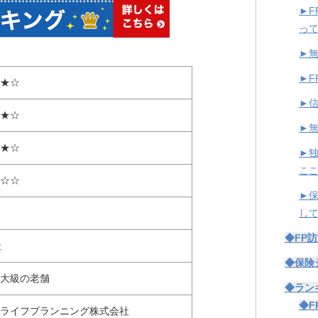
►
っ
►
►F
★☆
►信
★☆
►
★☆
►
こ
☆☆
►
し
◆FP
社
◆保険
大級の老舗
◆ラン
◆F
ライフプランニング株式会社