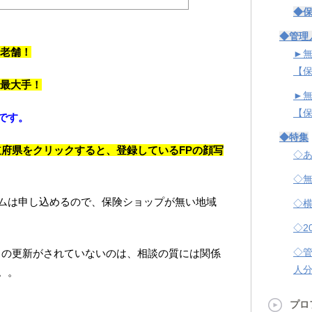
◆
◆管理
老舗！
►
【
最大手！
►
【
です。
◆特集
道府県をクリックすると、登録しているFPの顔写
◇あ
◇
ムは申し込めるので、保険ショップが無い地域
◇
◇2
◇
イトの更新がされていないのは、相談の質には関係
人
。。
プロ